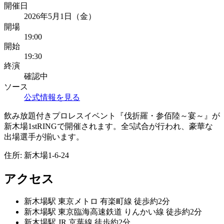
開催日
2026年5月1日（金）
開場
19:00
開始
19:30
終演
確認中
ソース
公式情報を見る
飲み放題付きプロレスイベント『伐折羅・参佰陸～宴～』が
新木場1stRINGで開催されます。全5試合が行われ、豪華な
出場選手が揃います。
住所:
新木場1-6-24
アクセス
新木場
駅
東京メトロ 有楽町線 徒歩約2分
新木場
駅
東京臨海高速鉄道 りんかい線 徒歩約2分
新木場
駅
JR 京葉線 徒歩約2分