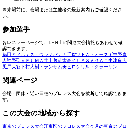
※来場前に、会場または主催者の最新案内もご確認くださ
い。
参加選手
各レスラーページで、LHN上の関連大会情報もあわせて確
認できます。
藤田ミノル
ヤス・ウラノ
バナナ千賀
ツトム・オースギ
中野貴
人
神野聖人
ＦＵＭＡ
井上彪流
木髙イサミ
ＳＡＧＡＴ
中津良太
風戸大智
下村大樹
トランザム★ヒロシ
リル・クラーケン
関連ページ
会場・団体・近い日程のプロレス大会を横断して確認できま
す。
この大会の地域から探す
東京のプロレス大会
江東区のプロレス大会
今月の東京のプロ