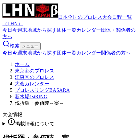
日本全国のプロレス大会日程一覧
（LHN）
今日
今週末
地域から探す
団体一覧
カレンダー
団体・関係者の
方へ
検索
メニュー
今日
今週末
地域から探す
団体一覧
カレンダー
関係者の方へ
ホーム
東京都のプロレス
江東区のプロレス
大会カレンダー
プロレスリングBASARA
新木場1stRING
伐折羅・参佰陸～宴～
大会情報
掲載情報について