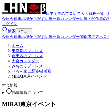
日本全国のプロレス大会日程一覧（
今日
今週末
地域から探す
団体一覧
カレンダー
団体・関係者の
ログイン
検索
メニュー
今日
今週末
地域から探す
団体一覧
カレンダー
関係者の方へ
ロ
ホーム
東京都のプロレス
台東区のプロレス
大会カレンダー
みちのくプロレス
べろ～家 上野御徒町店
MIRAI東京イベント
大会情報
掲載情報について
MIRAI東京イベント