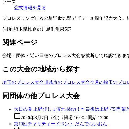
ソース
公式情報を見る
プロレスリングBJWの星野勘九郎デビュー20周年記念大会
住所:
埼玉県比企郡川島町角泉567
関連ページ
会場・団体・近い日程のプロレス大会を横断して確認できま
この大会の地域から探す
埼玉のプロレス大会
川越市のプロレス大会
今月の埼玉のプロ
同団体の他プロレス大会
大日の夏 上野びしょ濡れ4days！〜最後は上野で5時
2026年8月7日（金）
/
開場 16:00 / 開始 17:00
第19回チャリティーイベント だんでらいおん