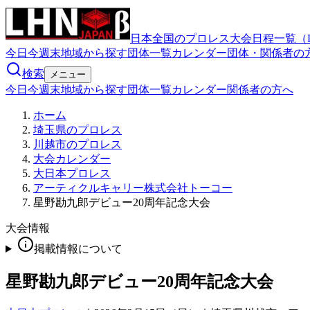
日本全国のプロレス大会日程一覧（
今日
今週末
地域から探す
団体一覧
カレンダー
団体・関係者の
検索
メニュー
今日
今週末
地域から探す
団体一覧
カレンダー
関係者の方へ
ホーム
埼玉県のプロレス
川越市のプロレス
大会カレンダー
大日本プロレス
アーティクルキャリー株式会社トーコー
星野勘九郎デビュー20周年記念大会
大会情報
掲載情報について
星野勘九郎デビュー20周年記念大会