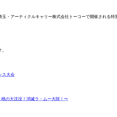
。埼玉・アーティクルキャリー株式会社トーコーで開催される特
す。
レス大会
 菊と桃の大沈没！消滅ラ・ムー大陸！〜