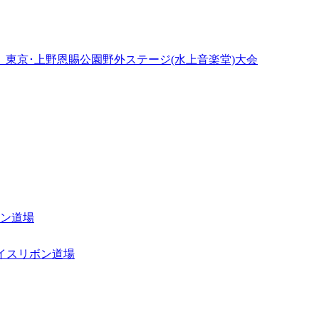
」東京･上野恩賜公園野外ステージ(水上音楽堂)大会
ボン道場
アイスリボン道場