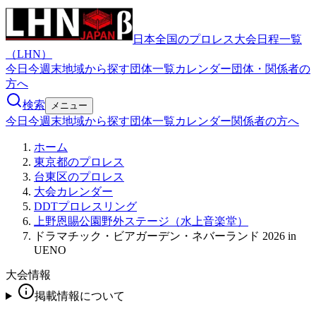
日本全国のプロレス大会日程一覧
（LHN）
今日
今週末
地域から探す
団体一覧
カレンダー
団体・関係者の
方へ
検索
メニュー
今日
今週末
地域から探す
団体一覧
カレンダー
関係者の方へ
ホーム
東京都のプロレス
台東区のプロレス
大会カレンダー
DDTプロレスリング
上野恩賜公園野外ステージ（水上音楽堂）
ドラマチック・ビアガーデン・ネバーランド 2026 in
UENO
大会情報
掲載情報について