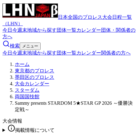
日本全国のプロレス大会日程一覧
（LHN）
今日
今週末
地域から探す
団体一覧
カレンダー
団体・関係者の
方へ
検索
メニュー
今日
今週末
地域から探す
団体一覧
カレンダー
関係者の方へ
ホーム
東京都のプロレス
墨田区のプロレス
大会カレンダー
スターダム
両国国技館
Sammy presents STARDOM 5★STAR GP 2026 ～優勝決
定戦～
大会情報
掲載情報について