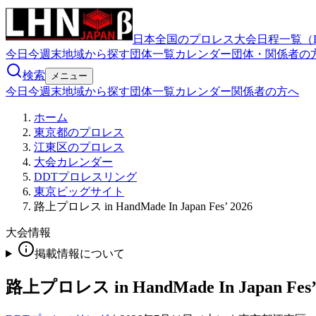
日本全国のプロレス大会日程一覧（
今日
今週末
地域から探す
団体一覧
カレンダー
団体・関係者の
検索
メニュー
今日
今週末
地域から探す
団体一覧
カレンダー
関係者の方へ
ホーム
東京都のプロレス
江東区のプロレス
大会カレンダー
DDTプロレスリング
東京ビッグサイト
路上プロレス in HandMade In Japan Fes’ 2026
大会情報
掲載情報について
路上プロレス in HandMade In Japan Fes’ 