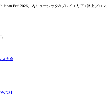
apan Fes’ 2026」内ミュージック&プレイエリア / 路上プロレス in Han
す。
レス大会
DOWN3】