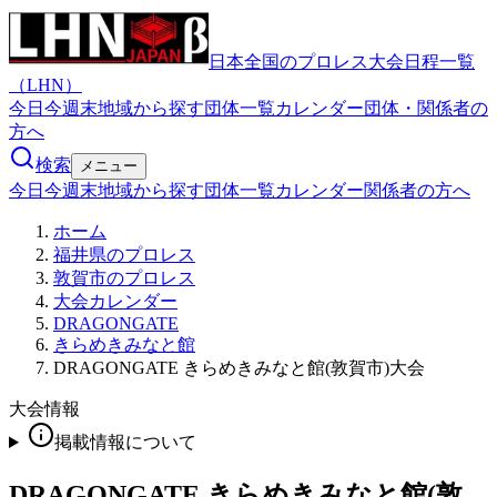
日本全国のプロレス大会日程一覧
（LHN）
今日
今週末
地域から探す
団体一覧
カレンダー
団体・関係者の
方へ
検索
メニュー
今日
今週末
地域から探す
団体一覧
カレンダー
関係者の方へ
ホーム
福井県のプロレス
敦賀市のプロレス
大会カレンダー
DRAGONGATE
きらめきみなと館
DRAGONGATE きらめきみなと館(敦賀市)大会
大会情報
掲載情報について
DRAGONGATE きらめきみなと館(敦