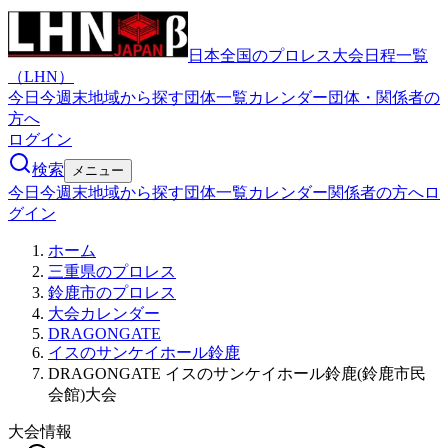
日本全国のプロレス大会日程一覧
（LHN）
今日
今週末
地域から探す
団体一覧
カレンダー
団体・関係者の
方へ
ログイン
検索
メニュー
今日
今週末
地域から探す
団体一覧
カレンダー
関係者の方へ
ロ
グイン
ホーム
三重県のプロレス
鈴鹿市のプロレス
大会カレンダー
DRAGONGATE
イスのサンケイホール鈴鹿
DRAGONGATE イスのサンケイホール鈴鹿(鈴鹿市民
会館)大会
大会情報