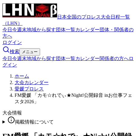
日本全国のプロレス大会日程一覧
（LHN）
今日
今週末
地域から探す
団体一覧
カレンダー
団体・関係者の
方へ
ログイン
検索
メニュー
今日
今週末
地域から探す
団体一覧
カレンダー
関係者の方へ
ロ
グイン
ホーム
大会カレンダー
愛媛プロレス
FM愛媛 「カモ☆れでぃ★Night!公開録音 inお仕事フェ
スタ2026」
大会情報
掲載情報について