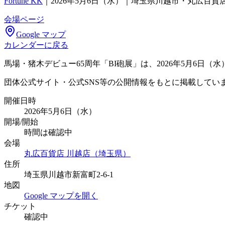
Fortune KK
｜
2026年5月6日（水）｜埼玉県川越市・丸広百貨
会場ページ
Google マップ
カレンダーに戻る
馬場・猪木デビュー65周年「BI砲展」は、2026年5月6日（水
団体公式サイト・公式SNS等の公開情報をもとに掲載してい
開催日時
2026年5月6日（水）
開場/開始
時間は確認中
会場
丸広百貨店 川越店（埼玉県）
住所
埼玉県川越市新富町2-6-1
地図
Google マップを開く
チケット
確認中