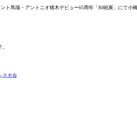
アント馬場・アントニオ猪木デビュー65周年「BI砲展」にて
す。
レス大会