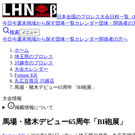
日本全国のプロレス大会日程一覧（
今日
今週末
地域から探す
団体一覧
カレンダー
団体・関係者の
検索
メニュー
今日
今週末
地域から探す
団体一覧
カレンダー
関係者の方へ
ホーム
埼玉県のプロレス
川越市のプロレス
大会カレンダー
Fortune KK
丸広百貨店 川越店
馬場・猪木デビュー65周年「BI砲展」
大会情報
掲載情報について
馬場・猪木デビュー65周年「BI砲展」