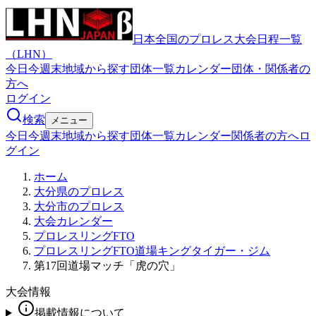
日本全国のプロレス大会日程一覧
（LHN）
今日
今週末
地域から探す
団体一覧
カレンダー
団体・関係者の
方へ
ログイン
検索
メニュー
今日
今週末
地域から探す
団体一覧
カレンダー
関係者の方へ
ロ
グイン
ホーム
大分県のプロレス
大分市のプロレス
大会カレンダー
プロレスリングFTO
プロレスリングFTO道場キングタイガー・ジム
第17回道場マッチ「虎の穴」
大会情報
掲載情報について