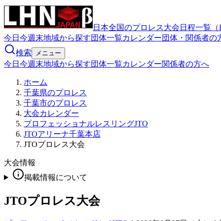
日本全国のプロレス大会日程一覧（
今日
今週末
地域から探す
団体一覧
カレンダー
団体・関係者の
検索
メニュー
今日
今週末
地域から探す
団体一覧
カレンダー
関係者の方へ
ホーム
千葉県のプロレス
千葉市のプロレス
大会カレンダー
プロフェッショナルレスリングJTO
JTOアリーナ千葉本店
JTOプロレス大会
大会情報
掲載情報について
JTOプロレス大会