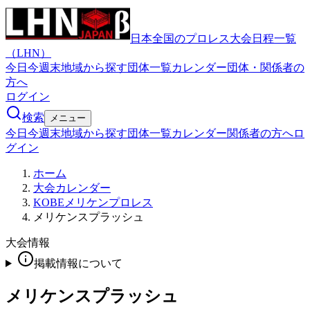
日本全国のプロレス大会日程一覧
（LHN）
今日
今週末
地域から探す
団体一覧
カレンダー
団体・関係者の
方へ
ログイン
検索
メニュー
今日
今週末
地域から探す
団体一覧
カレンダー
関係者の方へ
ロ
グイン
ホーム
大会カレンダー
KOBEメリケンプロレス
メリケンスプラッシュ
大会情報
掲載情報について
メリケンスプラッシュ