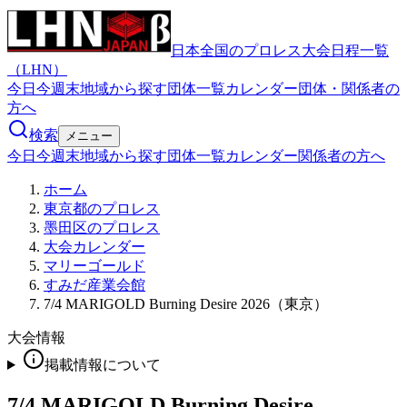
日本全国のプロレス大会日程一覧
（LHN）
今日
今週末
地域から探す
団体一覧
カレンダー
団体・関係者の
方へ
検索
メニュー
今日
今週末
地域から探す
団体一覧
カレンダー
関係者の方へ
ホーム
東京都のプロレス
墨田区のプロレス
大会カレンダー
マリーゴールド
すみだ産業会館
7/4 MARIGOLD Burning Desire 2026（東京）
大会情報
掲載情報について
7/4 MARIGOLD Burning Desire