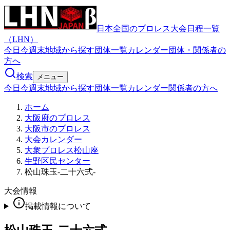
日本全国のプロレス大会日程一覧
（LHN）
今日
今週末
地域から探す
団体一覧
カレンダー
団体・関係者の
方へ
検索
メニュー
今日
今週末
地域から探す
団体一覧
カレンダー
関係者の方へ
ホーム
大阪府のプロレス
大阪市のプロレス
大会カレンダー
大衆プロレス松山座
生野区民センター
松山珠玉-二十六式-
大会情報
掲載情報について