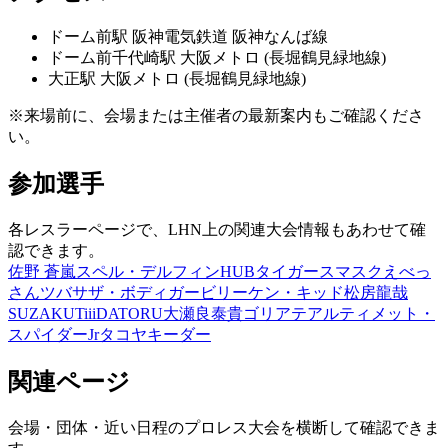
ドーム前
駅
阪神電気鉄道 阪神なんば線
ドーム前千代崎
駅
大阪メトロ (長堀鶴見緑地線)
大正
駅
大阪メトロ (長堀鶴見緑地線)
※来場前に、会場または主催者の最新案内もご確認くださ
い。
参加選手
各レスラーページで、LHN上の関連大会情報もあわせて確
認できます。
佐野 蒼嵐
スペル・デルフィン
HUB
タイガースマスク
えべっ
さん
ツバサ
ザ・ボディガー
ビリーケン・キッド
松房龍哉
SUZAKU
TiiiDA
TORU
大瀬良泰貴
ゴリアテ
アルティメット・
スパイダーJr
タコヤキーダー
関連ページ
会場・団体・近い日程のプロレス大会を横断して確認できま