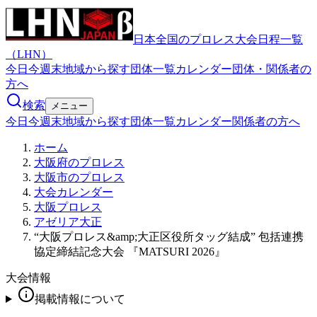
日本全国のプロレス大会日程一覧
（LHN）
今日
今週末
地域から探す
団体一覧
カレンダー
団体・関係者の
方へ
検索
メニュー
今日
今週末
地域から探す
団体一覧
カレンダー
関係者の方へ
ホーム
大阪府のプロレス
大阪市のプロレス
大会カレンダー
大阪プロレス
アゼリア大正
“大阪プロレス&amp;大正区役所タッグ結成” 包括連携
協定締結記念大会 『MATSURI 2026』
大会情報
掲載情報について