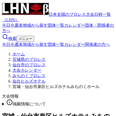
日本全国のプロレス大会日程一覧
（LHN）
今日
今週末
地域から探す
団体一覧
カレンダー
団体・関係者の
方へ
検索
メニュー
今日
今週末
地域から探す
団体一覧
カレンダー
関係者の方へ
ホーム
宮城県のプロレス
仙台市のプロレス
大会カレンダー
みちのくプロレス
仙台ヒルズホテル
宮城・仙台市泉区ヒルズホテルみちのくホール
大会情報
掲載情報について