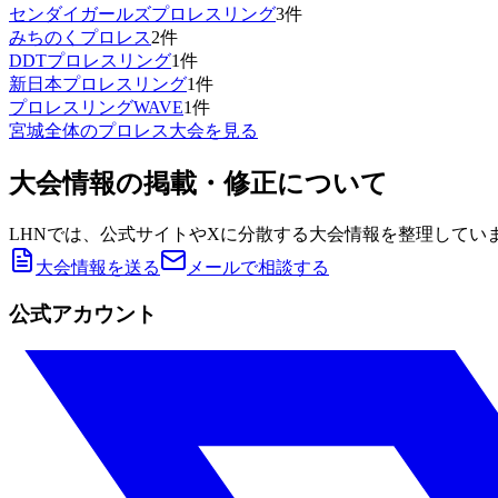
センダイガールズプロレスリング
3
件
みちのくプロレス
2
件
DDTプロレスリング
1
件
新日本プロレスリング
1
件
プロレスリングWAVE
1
件
宮城
全体のプロレス大会を見る
大会情報の掲載・修正について
LHNでは、公式サイトやXに分散する大会情報を整理してい
大会情報を送る
メールで相談する
公式アカウント