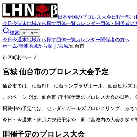
日本全国のプロレス大会日程一覧（
今日
今週末
地域から探す
団体一覧
カレンダー
団体・関係者の
検索
メニュー
今日
今週末
地域から探す
団体一覧
カレンダー
関係者の方へ
ホーム
/
開催地域から探す
/
宮城
/
仙台市
市区町村ページ
宮城
仙台市
のプロレス大会予定
仙台市では、仙台PIT、仙台サンプラザホール、仙台ヒルズ
このページでは、仙台市で開催予定のプロレス大会の日程、
掲載中の予定では、センダイガールズプロレスリング、みち
今日・今週末・来月の観戦予定や、同じ宮城内の大会を探す
開催予定のプロレス大会