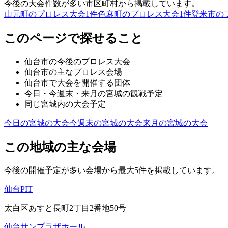
今後の大会件数が多い市区町村から掲載しています。
山元町のプロレス大会
1
件
色麻町のプロレス大会
1
件
登米市の
このページで探せること
仙台市
の今後のプロレス大会
仙台市
の主なプロレス会場
仙台市
で大会を開催する団体
今日・今週末・来月の
宮城
の観戦予定
同じ
宮城
内の大会予定
今日の
宮城
の大会
今週末の
宮城
の大会
来月の
宮城
の大会
この地域の主な会場
今後の開催予定が多い会場から最大5件を掲載しています。
仙台PIT
太白区あすと長町2丁目2番地50号
仙台サンプラザホール