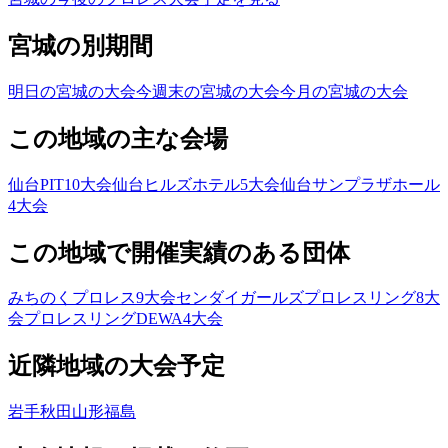
宮城の別期間
明日の宮城の大会
今週末の宮城の大会
今月の宮城の大会
この地域の主な会場
仙台PIT
10
大会
仙台ヒルズホテル
5
大会
仙台サンプラザホール
4
大会
この地域で開催実績のある団体
みちのくプロレス
9
大会
センダイガールズプロレスリング
8
大
会
プロレスリングDEWA
4
大会
近隣地域の大会予定
岩手
秋田
山形
福島