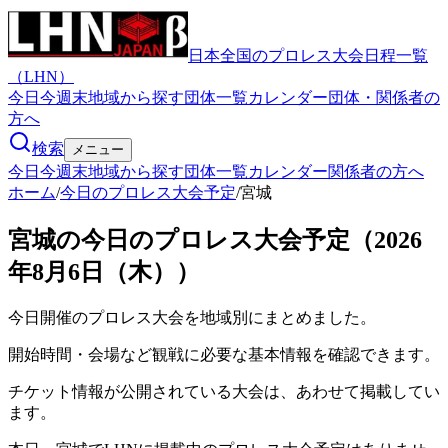
日本全国のプロレス大会日程一覧
（LHN）
今日
今週末
地域から探す
団体一覧
カレンダー
団体・関係者の
方へ
検索
メニュー
今日
今週末
地域から探す
団体一覧
カレンダー
関係者の方へ
ホーム
/
今日のプロレス大会予定
/
宮城
宮城の今日のプロレス大会予定（2026
年8月6日（木））
今日開催のプロレス大会を地域別にまとめました。
開始時間・会場など観戦に必要な基本情報を確認できます。
チケット情報が公開されている大会は、あわせて掲載してい
ます。