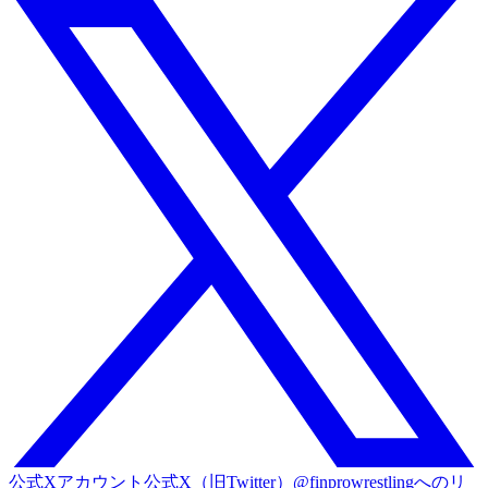
公式Xアカウント
公式X（旧Twitter）@finprowrestlingへのリ