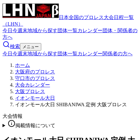
日本全国のプロレス大会日程一覧
（LHN）
今日
今週末
地域から探す
団体一覧
カレンダー
団体・関係者の
方へ
検索
メニュー
今日
今週末
地域から探す
団体一覧
カレンダー
関係者の方へ
ホーム
大阪府のプロレス
守口市のプロレス
大会カレンダー
大阪プロレス
イオンモール大日
イオンモール大日 SHIBANIWA 定例 大阪プロレス
大会情報
掲載情報について