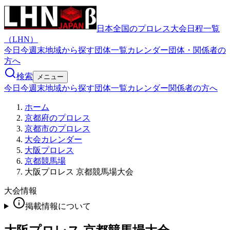
日本全国のプロレス大会日程一覧
（LHN）
今日
今週末
地域から探す
団体一覧
カレンダー
団体・関係者の
方へ
検索
メニュー
今日
今週末
地域から探す
団体一覧
カレンダー
関係者の方へ
ホーム
京都府のプロレス
京都市のプロレス
大会カレンダー
大阪プロレス
京都競馬場
大阪プロレス 京都競馬場大会
大会情報
掲載情報について