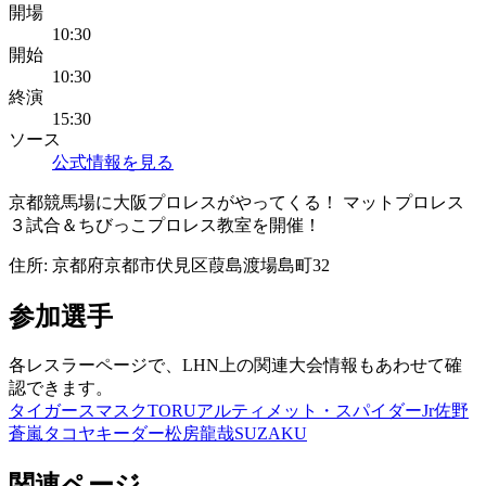
開場
10:30
開始
10:30
終演
15:30
ソース
公式情報を見る
京都競馬場に大阪プロレスがやってくる！ マットプロレス
３試合＆ちびっこプロレス教室を開催！
住所:
京都府京都市伏見区葭島渡場島町32
参加選手
各レスラーページで、LHN上の関連大会情報もあわせて確
認できます。
タイガースマスク
TORU
アルティメット・スパイダーJr
佐野
蒼嵐
タコヤキーダー
松房龍哉
SUZAKU
関連ページ