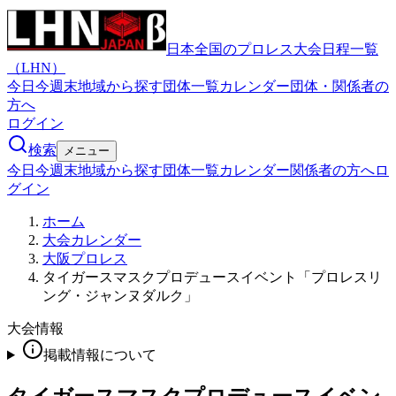
日本全国のプロレス大会日程一覧
（LHN）
今日
今週末
地域から探す
団体一覧
カレンダー
団体・関係者の
方へ
ログイン
検索
メニュー
今日
今週末
地域から探す
団体一覧
カレンダー
関係者の方へ
ロ
グイン
ホーム
大会カレンダー
大阪プロレス
タイガースマスクプロデュースイベント「プロレスリ
ング・ジャンヌダルク」
大会情報
掲載情報について