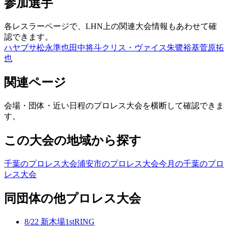
参加選手
各レスラーページで、LHN上の関連大会情報もあわせて確
認できます。
ハヤブサ
松永準也
田中将斗
クリス・ヴァイス
朱鷺裕基
菅原拓
也
関連ページ
会場・団体・近い日程のプロレス大会を横断して確認できま
す。
この大会の地域から探す
千葉のプロレス大会
浦安市のプロレス大会
今月の千葉のプロ
レス大会
同団体の他プロレス大会
8/22 新木場1stRING