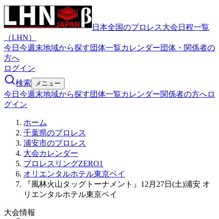
日本全国のプロレス大会日程一覧
（LHN）
今日
今週末
地域から探す
団体一覧
カレンダー
団体・関係者の
方へ
ログイン
検索
メニュー
今日
今週末
地域から探す
団体一覧
カレンダー
関係者の方へ
ロ
グイン
ホーム
千葉県のプロレス
浦安市のプロレス
大会カレンダー
プロレスリングZERO1
オリエンタルホテル東京ベイ
『風林火山タッグトーナメント』12月27日(土)浦安 オ
リエンタルホテル東京ベイ
大会情報