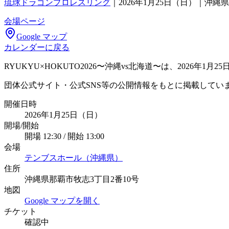
琉球ドラゴンプロレスリング
｜
2026年1月25日（日）｜沖
会場ページ
Google マップ
カレンダーに戻る
RYUKYU×HOKUTO2026〜沖縄vs北海道〜は、202
団体公式サイト・公式SNS等の公開情報をもとに掲載してい
開催日時
2026年1月25日（日）
開場/開始
開場 12:30 / 開始 13:00
会場
テンブスホール（沖縄県）
住所
沖縄県那覇市牧志3丁目2番10号
地図
Google マップを開く
チケット
確認中