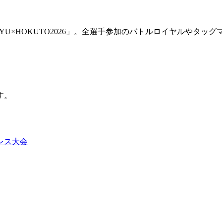
UKYU×HOKUTO2026」。全選手参加のバトルロイヤルやタ
す。
レス大会