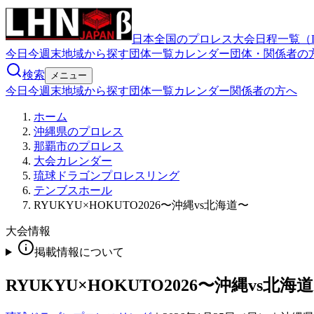
日本全国のプロレス大会日程一覧（
今日
今週末
地域から探す
団体一覧
カレンダー
団体・関係者の
検索
メニュー
今日
今週末
地域から探す
団体一覧
カレンダー
関係者の方へ
ホーム
沖縄県のプロレス
那覇市のプロレス
大会カレンダー
琉球ドラゴンプロレスリング
テンブスホール
RYUKYU×HOKUTO2026〜沖縄vs北海道〜
大会情報
掲載情報について
RYUKYU×HOKUTO2026〜沖縄vs北海