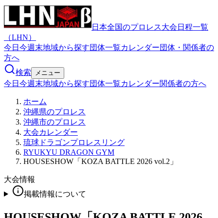
日本全国のプロレス大会日程一覧
（LHN）
今日
今週末
地域から探す
団体一覧
カレンダー
団体・関係者の
方へ
検索
メニュー
今日
今週末
地域から探す
団体一覧
カレンダー
関係者の方へ
ホーム
沖縄県のプロレス
沖縄市のプロレス
大会カレンダー
琉球ドラゴンプロレスリング
RYUKYU DRAGON GYM
HOUSESHOW「KOZA BATTLE 2026 vol.2」
大会情報
掲載情報について
HOUSESHOW「KOZA BATTLE 2026