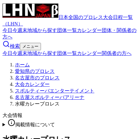
日本全国のプロレス大会日程一覧
（LHN）
今日
今週末
地域から探す
団体一覧
カレンダー
団体・関係者の
方へ
検索
メニュー
今日
今週末
地域から探す
団体一覧
カレンダー
関係者の方へ
ホーム
愛知県のプロレス
名古屋市のプロレス
大会カレンダー
スポルティーバエンターテイメント
名古屋スポルティーバアリーナ
水曜カレープロレス
大会情報
掲載情報について