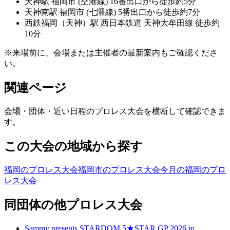
天神
駅
福岡市 (空港線) 16番出口から徒歩約5分
天神南
駅
福岡市 (七隈線) 5番出口から徒歩約7分
西鉄福岡（天神）
駅
西日本鉄道 天神大牟田線 徒歩約
10分
※来場前に、会場または主催者の最新案内もご確認くださ
い。
関連ページ
会場・団体・近い日程のプロレス大会を横断して確認できま
す。
この大会の地域から探す
福岡のプロレス大会
福岡市のプロレス大会
今月の福岡のプロ
レス大会
同団体の他プロレス大会
Sammy presents STARDOM 5★STAR GP 2026 in