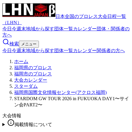
日本全国のプロレス大会日程一覧
（LHN）
今日
今週末
地域から探す
団体一覧
カレンダー
団体・関係者の
方へ
検索
メニュー
今日
今週末
地域から探す
団体一覧
カレンダー
関係者の方へ
ホーム
福岡県のプロレス
福岡市のプロレス
大会カレンダー
スターダム
福岡県国際文化情報センター(アクロス福岡)
STARDOM GW TOUR 2026 in FUKUOKA DAY1〜サイ
ン会PART2〜
大会情報
掲載情報について