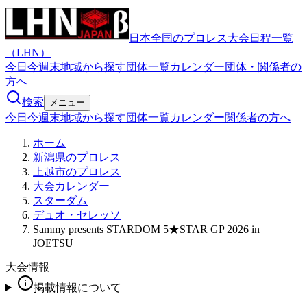
日本全国のプロレス大会日程一覧
（LHN）
今日
今週末
地域から探す
団体一覧
カレンダー
団体・関係者の
方へ
検索
メニュー
今日
今週末
地域から探す
団体一覧
カレンダー
関係者の方へ
ホーム
新潟県のプロレス
上越市のプロレス
大会カレンダー
スターダム
デュオ・セレッソ
Sammy presents STARDOM 5★STAR GP 2026 in
JOETSU
大会情報
掲載情報について