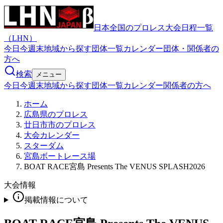
日本全国のプロレス大会日程一覧
（LHN）
今日
今週末
地域から探す
団体一覧
カレンダー
団体・関係者の
方へ
検索
メニュー
今日
今週末
地域から探す
団体一覧
カレンダー
関係者の方へ
ホーム
広島県のプロレス
廿日市市のプロレス
大会カレンダー
スターダム
宮島ボートレース場
BOAT RACE宮島 Presents The VENUS SPLASH2026
大会情報
掲載情報について