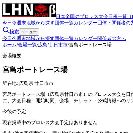
日本全国のプロレス大会日程一覧（
今日
今週末
地域から探す
団体一覧
カレンダー
団体・関係者の
検索
メニュー
今日
今週末
地域から探す
団体一覧
カレンダー
関係者の方へ
ホーム
/
会場一覧
/
広島
/
廿日市市
/
宮島ボートレース場
会場概要
宮島ボートレース場
所在地:
広島県 廿日市市
宮島ボートレース場（広島県廿日市市）のプロレス大会を日
に、大会日程、開始時間、会場、チケット・公式情報へのリ
今後の予定
現在掲載中のプロレス大会予定はありません