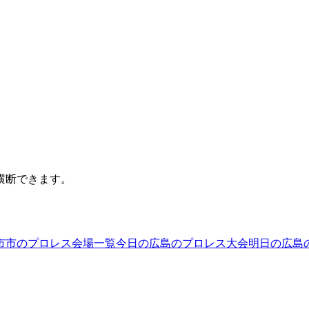
横断できます。
市市のプロレス会場一覧
今日の広島のプロレス大会
明日の広島