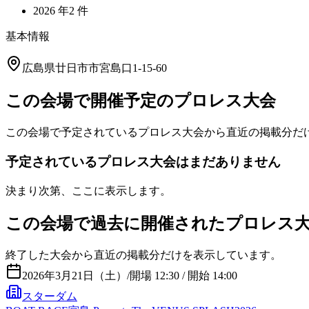
2026
年
2
件
基本情報
広島県廿日市市宮島口1-15-60
この会場で開催予定のプロレス大会
この会場で予定されているプロレス大会から直近の掲載分だ
予定されているプロレス大会はまだありません
決まり次第、ここに表示します。
この会場で過去に開催されたプロレス
終了した大会から直近の掲載分だけを表示しています。
2026年3月21日（土）
/
開場 12:30 / 開始 14:00
スターダム