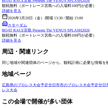
BOAT RACE宮島 Presents The VENUS SPLASH2026
観戦無料（ボートレース宮島への入場料100円が必要）
詳細を見る
2026年3月20日（金）
/
開場 13:30 / 開始 15:00
スターダム
BOAT RACE宮島 Presents The VENUS SPLASH2026
観戦無料（ボートレース宮島への入場料100円が必要）
詳細を見る
周辺・関連リンク
同じ地域や関連団体のページから、観戦計画に必要な情報を
地域ページ
広島県のプロレス大会予定
廿日市市のプロレス大会予定
廿日
レス大会
この会場で開催が多い団体