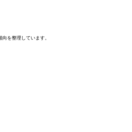
傾向を整理しています。