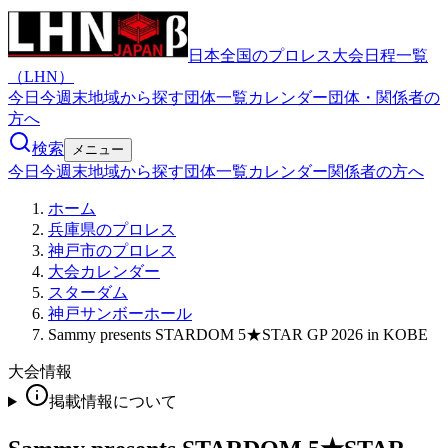
日本全国のプロレス大会日程一覧
（LHN）
今日
今週末
地域から探す
団体一覧
カレンダー
団体・関係者の
方へ
検索
メニュー
今日
今週末
地域から探す
団体一覧
カレンダー
関係者の方へ
ホーム
兵庫県のプロレス
神戸市のプロレス
大会カレンダー
スターダム
神戸サンボーホール
Sammy presents STARDOM 5★STAR GP 2026 in KOBE
大会情報
掲載情報について