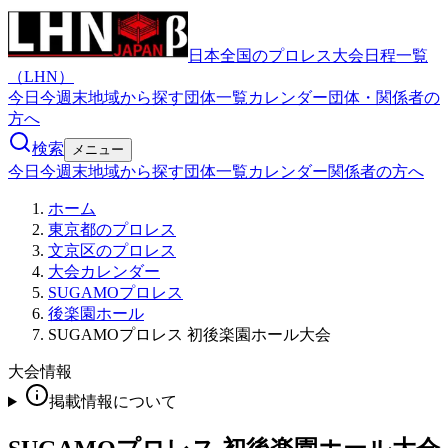
日本全国のプロレス大会日程一覧
（LHN）
今日
今週末
地域から探す
団体一覧
カレンダー
団体・関係者の
方へ
検索
メニュー
今日
今週末
地域から探す
団体一覧
カレンダー
関係者の方へ
ホーム
東京都のプロレス
文京区のプロレス
大会カレンダー
SUGAMOプロレス
後楽園ホール
SUGAMOプロレス 初後楽園ホール大会
大会情報
掲載情報について