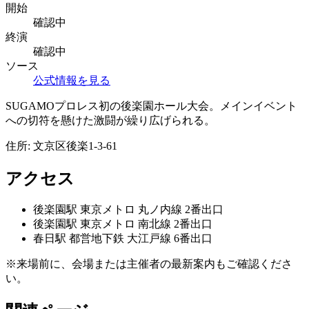
開始
確認中
終演
確認中
ソース
公式情報を見る
SUGAMOプロレス初の後楽園ホール大会。メインイベント
への切符を懸けた激闘が繰り広げられる。
住所:
文京区後楽1-3-61
アクセス
後楽園
駅
東京メトロ 丸ノ内線 2番出口
後楽園
駅
東京メトロ 南北線 2番出口
春日
駅
都営地下鉄 大江戸線 6番出口
※来場前に、会場または主催者の最新案内もご確認くださ
い。