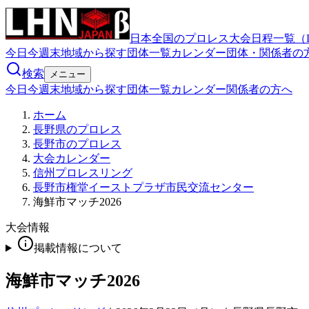
日本全国のプロレス大会日程一覧（
今日
今週末
地域から探す
団体一覧
カレンダー
団体・関係者の
検索
メニュー
今日
今週末
地域から探す
団体一覧
カレンダー
関係者の方へ
ホーム
長野県のプロレス
長野市のプロレス
大会カレンダー
信州プロレスリング
長野市権堂イーストプラザ市民交流センター
海鮮市マッチ2026
大会情報
掲載情報について
海鮮市マッチ2026