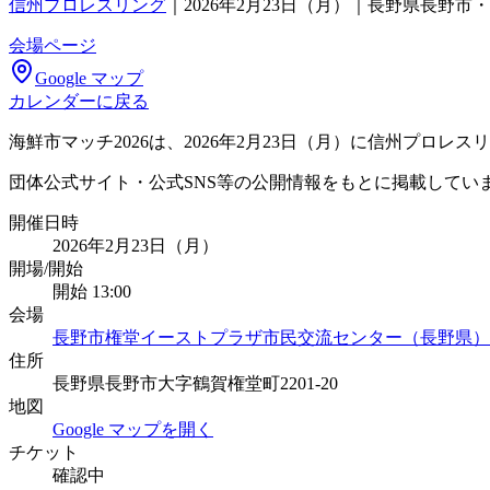
信州プロレスリング
｜
2026年2月23日（月）｜長野県長野
会場ページ
Google マップ
カレンダーに戻る
海鮮市マッチ2026は、2026年2月23日（月）に信州プ
団体公式サイト・公式SNS等の公開情報をもとに掲載してい
開催日時
2026年2月23日（月）
開場/開始
開始 13:00
会場
長野市権堂イーストプラザ市民交流センター（長野県）
住所
長野県長野市大字鶴賀権堂町2201-20
地図
Google マップを開く
チケット
確認中