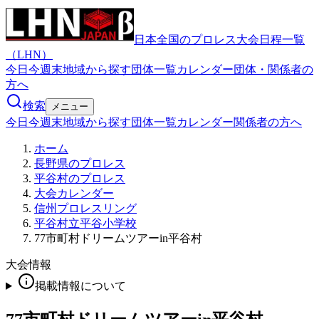
日本全国のプロレス大会日程一覧
（LHN）
今日
今週末
地域から探す
団体一覧
カレンダー
団体・関係者の
方へ
検索
メニュー
今日
今週末
地域から探す
団体一覧
カレンダー
関係者の方へ
ホーム
長野県のプロレス
平谷村のプロレス
大会カレンダー
信州プロレスリング
平谷村立平谷小学校
77市町村ドリームツアーin平谷村
大会情報
掲載情報について