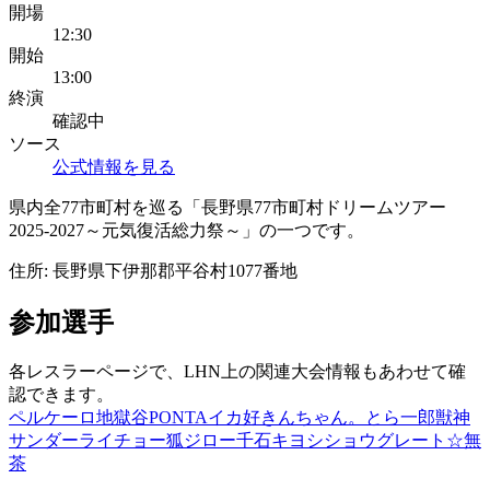
開場
12:30
開始
13:00
終演
確認中
ソース
公式情報を見る
県内全77市町村を巡る「長野県77市町村ドリームツアー
2025-2027～元気復活総力祭～」の一つです。
住所:
長野県下伊那郡平谷村1077番地
参加選手
各レスラーページで、LHN上の関連大会情報もあわせて確
認できます。
ペルケーロ
地獄谷PONTA
イカ好きんちゃん。
とら一郎
獣神
サンダーライチョー
狐ジロー
千石キヨシショウ
グレート☆無
茶