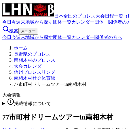
日本全国のプロレス大会日程一覧（
今日
今週末
地域から探す
団体一覧
カレンダー
団体・関係者の
検索
メニュー
今日
今週末
地域から探す
団体一覧
カレンダー
関係者の方へ
ホーム
長野県のプロレス
南相木村のプロレス
大会カレンダー
信州プロレスリング
南相木村社会体育館
77市町村ドリームツアーin南相木村
大会情報
掲載情報について
77市町村ドリームツアーin南相木村