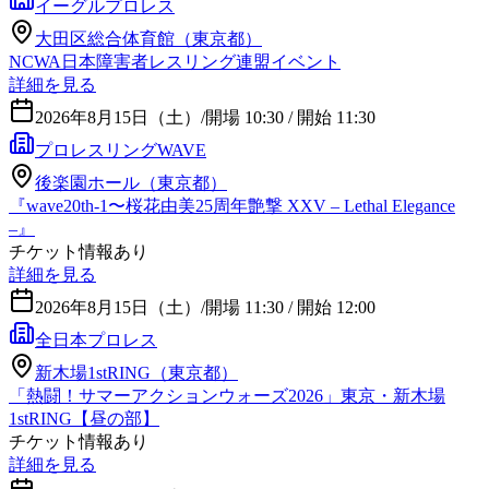
イーグルプロレス
大田区総合体育館（東京都）
NCWA日本障害者レスリング連盟イベント
詳細を見る
2026年8月15日（土）
/
開場 10:30 / 開始 11:30
プロレスリングWAVE
後楽園ホール（東京都）
『wave20th-1〜桜花由美25周年艶撃 XXV – Lethal Elegance
–』
チケット情報あり
詳細を見る
2026年8月15日（土）
/
開場 11:30 / 開始 12:00
全日本プロレス
新木場1stRING（東京都）
「熱闘！サマーアクションウォーズ2026」東京・新木場
1stRING【昼の部】
チケット情報あり
詳細を見る