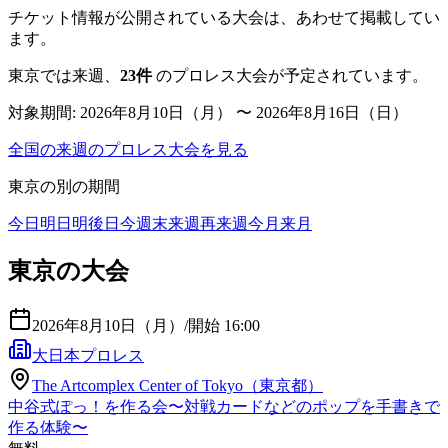
チケット情報が公開されている大会は、あわせて掲載してい
ます。
東京
では来週、
23
件
のプロレス大会が予定されています。
対象期間:
2026年8月10日（月） 〜 2026年8月16日（日）
全国の来週のプロレス大会を見る
東京
の別の期間
今日
明日
明後日
今週末
来週
再来週
今月
来月
東京の大会
2026年8月10日（月）
/
開始 16:00
大日本プロレス
The Artcomplex Center of Tokyo（東京都）
中谷式ぽっ！を作る会〜対戦カードなどのポップを手書きで
作る体験〜