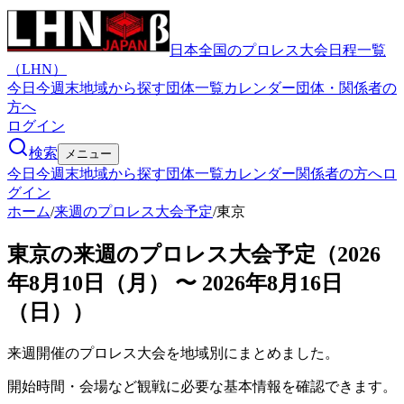
日本全国のプロレス大会日程一覧
（LHN）
今日
今週末
地域から探す
団体一覧
カレンダー
団体・関係者の
方へ
ログイン
検索
メニュー
今日
今週末
地域から探す
団体一覧
カレンダー
関係者の方へ
ロ
グイン
ホーム
/
来週のプロレス大会予定
/
東京
東京の来週のプロレス大会予定（2026
年8月10日（月） 〜 2026年8月16日
（日））
来週開催のプロレス大会を地域別にまとめました。
開始時間・会場など観戦に必要な基本情報を確認できます。