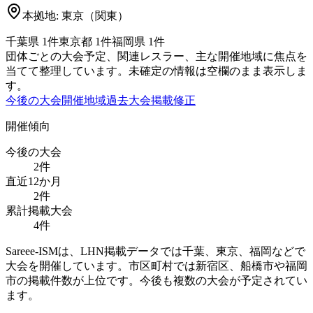
本拠地:
東京（関東）
千葉県
1
件
東京都
1
件
福岡県
1
件
団体ごとの大会予定、関連レスラー、主な開催地域に焦点を
当てて整理しています。未確定の情報は空欄のまま表示しま
す。
今後の大会
開催地域
過去大会
掲載修正
開催傾向
今後の大会
2
件
直近12か月
2
件
累計掲載大会
4
件
Sareee-ISMは、LHN掲載データでは千葉、東京、福岡などで
大会を開催しています。市区町村では新宿区、船橋市や福岡
市の掲載件数が上位です。今後も複数の大会が予定されてい
ます。