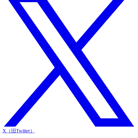
X（旧Twitter）