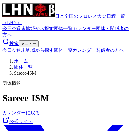
日本全国のプロレス大会日程一覧
（LHN）
今日
今週末
地域から探す
団体一覧
カレンダー
団体・関係者の
方へ
検索
メニュー
今日
今週末
地域から探す
団体一覧
カレンダー
関係者の方へ
ホーム
団体一覧
Sareee-ISM
団体情報
Sareee-ISM
カレンダーに戻る
公式サイト