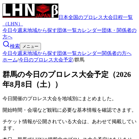
日本全国のプロレス大会日程一覧
（LHN）
今日
今週末
地域から探す
団体一覧
カレンダー
団体・関係者の
方へ
検索
メニュー
今日
今週末
地域から探す
団体一覧
カレンダー
関係者の方へ
ホーム
/
今日のプロレス大会予定
/
群馬
群馬の今日のプロレス大会予定（2026
年8月8日（土））
今日開催のプロレス大会を地域別にまとめました。
開始時間・会場など観戦に必要な基本情報を確認できます。
チケット情報が公開されている大会は、あわせて掲載してい
ます。