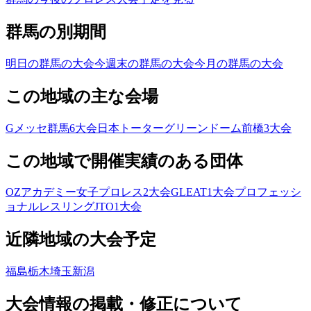
群馬の別期間
明日の群馬の大会
今週末の群馬の大会
今月の群馬の大会
この地域の主な会場
Gメッセ群馬
6
大会
日本トーターグリーンドーム前橋
3
大会
この地域で開催実績のある団体
OZアカデミー女子プロレス
2
大会
GLEAT
1
大会
プロフェッシ
ョナルレスリングJTO
1
大会
近隣地域の大会予定
福島
栃木
埼玉
新潟
大会情報の掲載・修正について