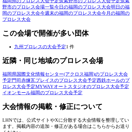
福岡県のプロレス大会予定
筑紫野市のプロレス大会予定
筑紫
野市のプロレス会場一覧
今日の福岡のプロレス大会
明日の福
岡のプロレス大会
今週末の福岡のプロレス大会
今月の福岡の
プロレス大会
この会場で開催が多い団体
九州プロレス
の大会予定
1
件
近隣・同じ地域のプロレス会場
福岡県国際文化情報センター(アクロス福岡)
のプロレス大会
予定
門司赤煉瓦プレイス
のプロレス大会予定
西鉄ホール
のプ
ロレス大会予定
MYWAYオートスタジオ
のプロレス大会予定
イオンモール福岡
のプロレス大会予定
大会情報の掲載・修正について
LHNでは、公式サイトやXに分散する大会情報を整理してい
ます。掲載内容の追加・修正がある場合はこちらからお送り