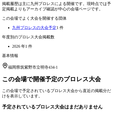
掲載履歴は主に九州プロレスによる開催です。現時点では予
定掲載よりもアーカイブ確認が中心の会場ページです。
この会場でよく大会を開催する団体
九州プロレス
の大会予定
1
件
年度別のプロレス大会掲載数
2026
年
1
件
基本情報
福岡県筑紫野市立明寺434-1
この会場で開催予定のプロレス大会
この会場で予定されているプロレス大会から直近の掲載分だ
けを表示しています。
予定されているプロレス大会はまだありません