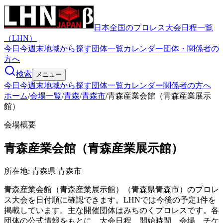
日本全国のプロレス大会日程一覧
（LHN）
今日
今週末
地域から探す
団体一覧
カレンダー
団体・関係者の
方へ
検索
メニュー
今日
今週末
地域から探す
団体一覧
カレンダー
関係者の方へ
ホーム
/
会場一覧
/
青森
/
青森市
/
青森産業会館（青森産業展示
館）
会場概要
青森産業会館（青森産業展示館）
所在地:
青森県 青森市
青森産業会館（青森産業展示館）（青森県青森市）のプロレ
ス大会を日付順に確認できます。LHNでは今後の予定1件を
掲載しています。主な開催団体はみちのくプロレスです。各
団体の公式情報をもとに、大会日程、開始時間、会場、チケ