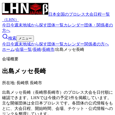
日本全国のプロレス大会日程一覧
（LHN）
今日
今週末
地域から探す
団体一覧
カレンダー
団体・関係者の
方へ
検索
メニュー
今日
今週末
地域から探す
団体一覧
カレンダー
関係者の方へ
ホーム
/
会場一覧
/
長崎
/
長崎市
/
出島メッセ長崎
会場概要
出島メッセ長崎
所在地:
長崎県 長崎市
出島メッセ長崎（長崎県長崎市）のプロレス大会を日付順に
確認できます。LHNでは今後の予定1件を掲載しています。
主な開催団体は全日本プロレスです。各団体の公式情報をも
とに、大会日程、開始時間、会場、チケット・公式情報への
リンクを整理しています。