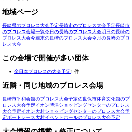
地域ページ
長崎県のプロレス大会予定
長崎市のプロレス大会予定
長崎市
のプロレス会場一覧
今日の長崎のプロレス大会
明日の長崎の
プロレス大会
今週末の長崎のプロレス大会
今月の長崎のプロ
レス大会
この会場で開催が多い団体
全日本プロレス
の大会予定
1
件
近隣・同じ地域のプロレス会場
長崎市平和会館
のプロレス大会予定
佐世保市体育文化館
のプ
ロレス大会予定
イオン時津ショッピングセンター
のプロレス
大会予定
イオン大村ショッピングセンター
のプロレス大会予
定
ボートレース大村イベントホール
のプロレス大会予定
大会情報の掲載・修正について