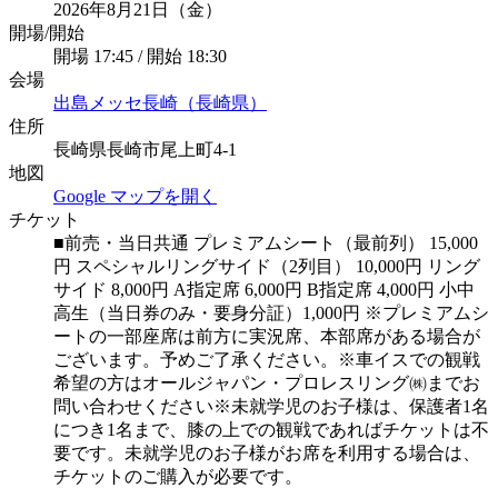
2026年8月21日（金）
開場/開始
開場 17:45 / 開始 18:30
会場
出島メッセ長崎（長崎県）
住所
長崎県長崎市尾上町4-1
地図
Google マップを開く
チケット
■前売・当日共通 プレミアムシート（最前列） 15,000
円 スペシャルリングサイド（2列目） 10,000円 リング
サイド 8,000円 A指定席 6,000円 B指定席 4,000円 小中
高生（当日券のみ・要身分証）1,000円 ※プレミアムシ
ートの一部座席は前方に実況席、本部席がある場合が
ございます。予めご了承ください。※車イスでの観戦
希望の方はオールジャパン・プロレスリング㈱までお
問い合わせください※未就学児のお子様は、保護者1名
につき1名まで、膝の上での観戦であればチケットは不
要です。未就学児のお子様がお席を利用する場合は、
チケットのご購入が必要です。