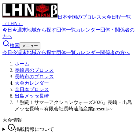
日本全国のプロレス大会日程一覧
（LHN）
今日
今週末
地域から探す
団体一覧
カレンダー
団体・関係者の
方へ
検索
メニュー
今日
今週末
地域から探す
団体一覧
カレンダー
関係者の方へ
ホーム
長崎県のプロレス
長崎市のプロレス
大会カレンダー
全日本プロレス
出島メッセ長崎
「熱闘！サマーアクションウォーズ2026」長崎・出島
メッセ長崎～有限会社長崎油脂産業presents～
大会情報
掲載情報について