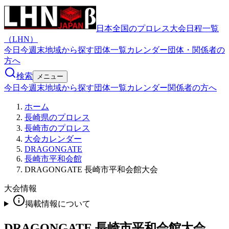
日本全国のプロレス大会日程一覧
（LHN）
今日
今週末
地域から探す
団体一覧
カレンダー
団体・関係者の
方へ
検索
メニュー
今日
今週末
地域から探す
団体一覧
カレンダー
関係者の方へ
ホーム
長崎県のプロレス
長崎市のプロレス
大会カレンダー
DRAGONGATE
長崎市平和会館
DRAGONGATE 長崎市平和会館大会
大会情報
掲載情報について
DRAGONGATE 長崎市平和会館大会