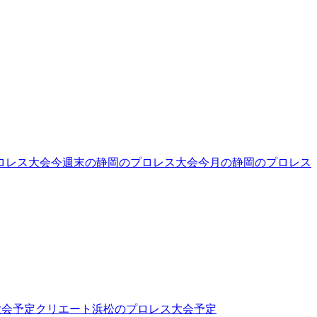
ロレス大会
今週末の静岡のプロレス大会
今月の静岡のプロレス
大会予定
クリエート浜松
のプロレス大会予定