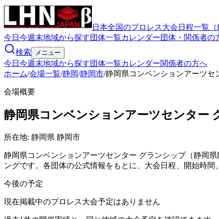
日本全国のプロレス大会日程一覧（
今日
今週末
地域から探す
団体一覧
カレンダー
団体・関係者の
検索
メニュー
今日
今週末
地域から探す
団体一覧
カレンダー
関係者の方へ
ホーム
/
会場一覧
/
静岡
/
静岡市
/
静岡県コンベンションアーツセ
会場概要
静岡県コンベンションアーツセンター 
所在地:
静岡県 静岡市
静岡県コンベンションアーツセンター グランシップ（静岡県
ングです。各団体の公式情報をもとに、大会日程、開始時間
今後の予定
現在掲載中のプロレス大会予定はありません