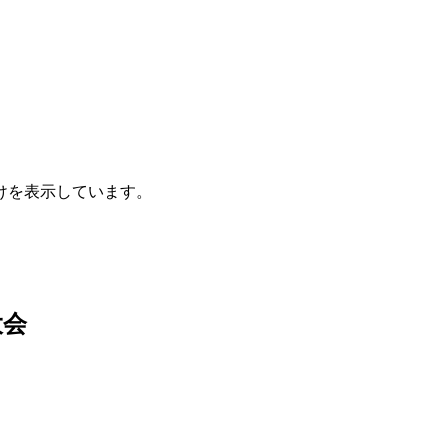
けを表示しています。
大会