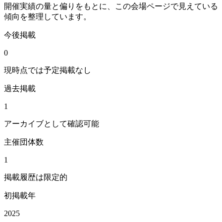
開催実績の量と偏りをもとに、この会場ページで見えている
傾向を整理しています。
今後掲載
0
現時点では予定掲載なし
過去掲載
1
アーカイブとして確認可能
主催団体数
1
掲載履歴は限定的
初掲載年
2025