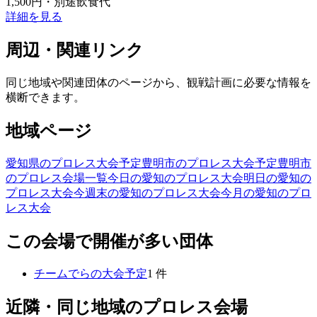
1,500円・別途飲食代
詳細を見る
周辺・関連リンク
同じ地域や関連団体のページから、観戦計画に必要な情報を
横断できます。
地域ページ
愛知県のプロレス大会予定
豊明市のプロレス大会予定
豊明市
のプロレス会場一覧
今日の愛知のプロレス大会
明日の愛知の
プロレス大会
今週末の愛知のプロレス大会
今月の愛知のプロ
レス大会
この会場で開催が多い団体
チームでら
の大会予定
1
件
近隣・同じ地域のプロレス会場