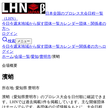
日本全国のプロレス大会日程一覧
（LHN）
今日
今週末
地域から探す
団体一覧
カレンダー
団体・関係者の
方へ
ログイン
検索
メニュー
今日
今週末
地域から探す
団体一覧
カレンダー
関係者の方へ
ロ
グイン
ホーム
/
会場一覧
/
愛知
/
豊明市
/
濱蛸
会場概要
濱蛸
所在地:
愛知県 豊明市
濱蛸（愛知県豊明市）のプロレス大会を日付順に確認できま
す。LHNでは過去掲載1件を掲載しています。主な開催団体
はチームでらです。各団体の公式情報をもとに、大会日程、