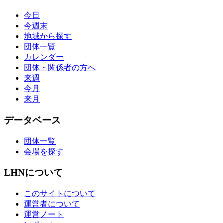
今日
今週末
地域から探す
団体一覧
カレンダー
団体・関係者の方へ
来週
今月
来月
データベース
団体一覧
会場を探す
LHNについて
このサイトについて
運営者について
運営ノート