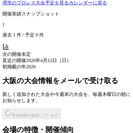
堺市
のプロレス大会予定を見る
カレンダーに戻る
開催実績スナップショット
1
過去
1
件 / 予定
0
件
次の開催
未定
直近の開催
2026年4月12日（日）
初掲載の年
2026
大阪
の大会情報をメールで受け取る
新しく追加された大会や今週末の大会を、
毎週木曜日の朝
に
お知らせします。
受信状態を確認しています
会場の特徴・開催傾向