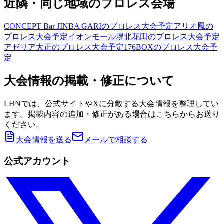
近隣・同じ地域のプロレス会場
CONCEPT Bar JINBA GARI
のプロレス大会予定
アリオ鳳
の
プロレス大会予定
イオンモール堺北花田
のプロレス大会予定
アゼリア大正
のプロレス大会予定
176BOX
のプロレス大会予
定
大会情報の掲載・修正について
LHNでは、公式サイトやXに分散する大会情報を整理してい
ます。掲載内容の追加・修正がある場合はこちらからお送り
ください。
大会情報を送る
メールで相談する
公式アカウント