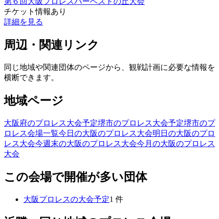
第６回大阪プロレスハーベストの丘大会
チケット情報あり
詳細を見る
周辺・関連リンク
同じ地域や関連団体のページから、観戦計画に必要な情報を
横断できます。
地域ページ
大阪府のプロレス大会予定
堺市のプロレス大会予定
堺市のプ
ロレス会場一覧
今日の大阪のプロレス大会
明日の大阪のプロ
レス大会
今週末の大阪のプロレス大会
今月の大阪のプロレス
大会
この会場で開催が多い団体
大阪プロレス
の大会予定
1
件