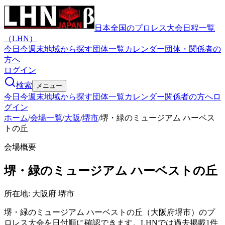
日本全国のプロレス大会日程一覧
（LHN）
今日
今週末
地域から探す
団体一覧
カレンダー
団体・関係者の
方へ
ログイン
検索
メニュー
今日
今週末
地域から探す
団体一覧
カレンダー
関係者の方へ
ロ
グイン
ホーム
/
会場一覧
/
大阪
/
堺市
/
堺・緑のミュージアム ハーベス
トの丘
会場概要
堺・緑のミュージアム ハーベストの丘
所在地:
大阪府 堺市
堺・緑のミュージアム ハーベストの丘（大阪府堺市）のプ
ロレス大会を日付順に確認できます。LHNでは過去掲載1件