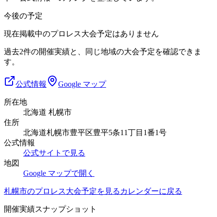
今後の予定
現在掲載中のプロレス大会予定はありません
過去2件の開催実績と、同じ地域の大会予定を確認できま
す。
公式情報
Google マップ
所在地
北海道 札幌市
住所
北海道札幌市豊平区豊平5条11丁目1番1号
公式情報
公式サイトで見る
地図
Google マップで開く
札幌市
のプロレス大会予定を見る
カレンダーに戻る
開催実績スナップショット