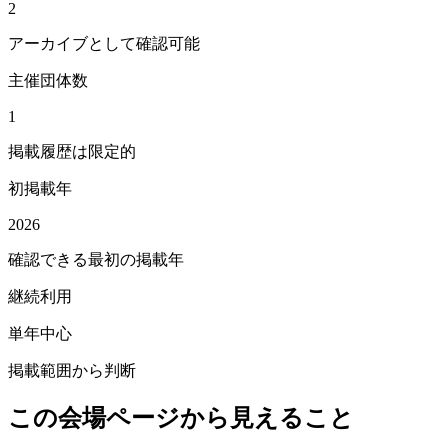
2
アーカイブとして確認可能
主催団体数
1
掲載履歴は限定的
初掲載年
2026
確認できる最初の掲載年
継続利用
単年中心
掲載範囲から判断
この会場ページから見えること