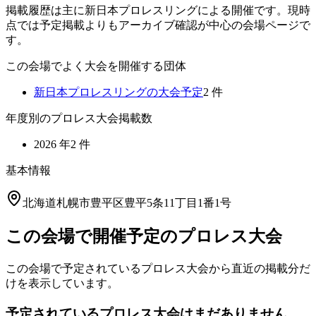
掲載履歴は主に新日本プロレスリングによる開催です。現時
点では予定掲載よりもアーカイブ確認が中心の会場ページで
す。
この会場でよく大会を開催する団体
新日本プロレスリング
の大会予定
2
件
年度別のプロレス大会掲載数
2026
年
2
件
基本情報
北海道札幌市豊平区豊平5条11丁目1番1号
この会場で開催予定のプロレス大会
この会場で予定されているプロレス大会から直近の掲載分だ
けを表示しています。
予定されているプロレス大会はまだありません