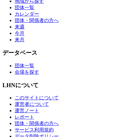
地域から探す
団体一覧
カレンダー
団体・関係者の方へ
来週
今月
来月
データベース
団体一覧
会場を探す
LHNについて
このサイトについて
運営者について
運営ノート
レポート
団体・関係者の方へ
サービス利用規約
データ削除ポリシー