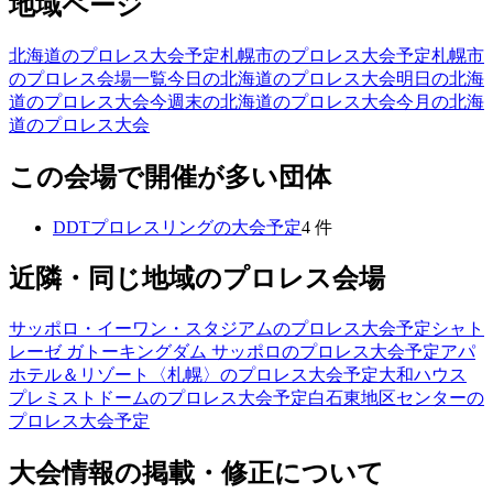
地域ページ
北海道のプロレス大会予定
札幌市のプロレス大会予定
札幌市
のプロレス会場一覧
今日の北海道のプロレス大会
明日の北海
道のプロレス大会
今週末の北海道のプロレス大会
今月の北海
道のプロレス大会
この会場で開催が多い団体
DDTプロレスリング
の大会予定
4
件
近隣・同じ地域のプロレス会場
サッポロ・イーワン・スタジアム
のプロレス大会予定
シャト
レーゼ ガトーキングダム サッポロ
のプロレス大会予定
アパ
ホテル＆リゾート〈札幌〉
のプロレス大会予定
大和ハウス
プレミストドーム
のプロレス大会予定
白石東地区センター
の
プロレス大会予定
大会情報の掲載・修正について