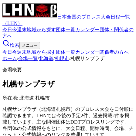
日本全国のプロレス大会日程一覧
（LHN）
今日
今週末
地域から探す
団体一覧
カレンダー
団体・関係者の
方へ
検索
メニュー
今日
今週末
地域から探す
団体一覧
カレンダー
関係者の方へ
ホーム
/
会場一覧
/
北海道
/
札幌市
/
札幌サンプラザ
会場概要
札幌サンプラザ
所在地:
北海道 札幌市
札幌サンプラザ（北海道札幌市）のプロレス大会を日付順に
確認できます。LHNでは今後の予定2件、過去掲載2件を掲
載しています。主な開催団体はDDTプロレスリングです。
各団体の公式情報をもとに、大会日程、開始時間、会場、チ
ケット・公式情報へのリンクを整理しています。