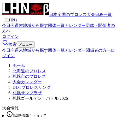
日本全国のプロレス大会日程一覧
（LHN）
今日
今週末
地域から探す
団体一覧
カレンダー
団体・関係者の
方へ
ログイン
検索
メニュー
今日
今週末
地域から探す
団体一覧
カレンダー
関係者の方へ
ロ
グイン
ホーム
北海道のプロレス
札幌市のプロレス
大会カレンダー
DDTプロレスリング
札幌サンプラザ
札幌ゴールデン・バトル 2026
大会情報
掲載情報について