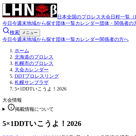
日本全国のプロレス大会日程一覧（
今日
今週末
地域から探す
団体一覧
カレンダー
団体・関係者の
検索
メニュー
今日
今週末
地域から探す
団体一覧
カレンダー
関係者の方へ
ホーム
北海道のプロレス
札幌市のプロレス
大会カレンダー
DDTプロレスリング
札幌サンプラザ
5×1DDTいこうよ！2026
大会情報
掲載情報について
5×1DDTいこうよ！2026